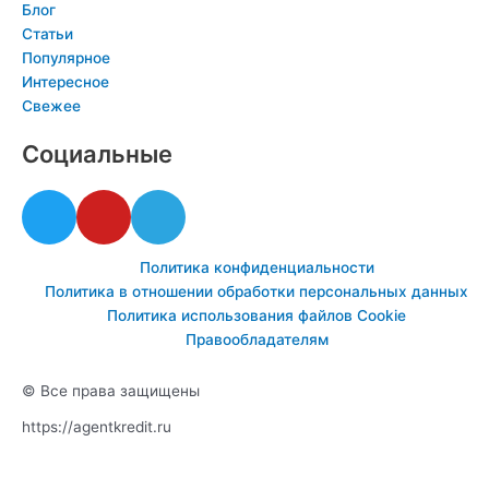
Блог
Статьи
Популярное
Интересное
Свежее
Социальные
T
Y
T
w
o
e
i
u
l
Политика конфиденциальности
t
t
e
Политика в отношении обработки персональных данных
t
u
g
Политика использования файлов Cookie
e
b
r
Правообладателям
r
e
a
m
© Все права защищены
https://agentkredit.ru