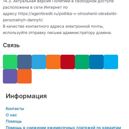
14.3. Актуальная версия Политики в свободном доступе
расположена в сети Интернет по
адресу
https://agentkredit.ru/politika-v-otnoshenii-obrabotki-
personalnyh-dannyh/
.
В качестве контактного адреса электронной почты,
используйте отправку письма администратору домена.
Связь
W
V
V
R
T
O
P
M
L
S
h
i
k
s
e
d
i
e
i
k
a
b
s
l
n
n
d
n
y
t
e
e
o
t
i
k
p
s
r
g
k
e
u
e
e
a
r
l
r
m
d
Информация
p
a
a
e
i
p
m
s
s
n
Контакты
s
t
-
О нас
n
i
Помощь
Помощь в снижении ежемесячных платежей по кредитам